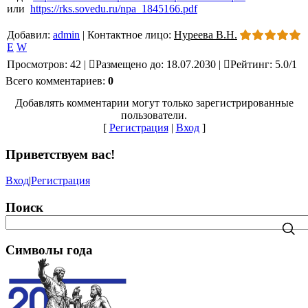
или
https://rks.sovedu.ru/npa_1845166.pdf
Добавил
:
admin
|
Контактное лицо
:
Нуреева В.Н.
E
W
Просмотров
:
42
|
Размещено до
:
18.07.2030
|
Рейтинг
:
5.0
/
1
Всего комментариев
:
0
Добавлять комментарии могут только зарегистрированные
пользователи.
[
Регистрация
|
Вход
]
Приветствуем вас
!
Вход
|
Регистрация
Поиск
Символы года