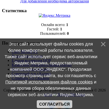
Для добавления необходима авторизация
Статистика
Онлайн всего:
1
Гостей:
1
Пользователей:
0
Полезные ссылки
Этот сайт использует файлы cookies для
более комфортной работы пользователя.
Сайт МОиН РТ
Реском профсоюза
Также сайт использует сервис веб-аналитики
Единая коллекция ЦОР
Яндекс Метрика, предоставляемый
Казанский образовательный портал
компанией ООО „ЯНДЕКС“. Продолжая
Портал мэрии г.Казани
Советский р-н г.Казани
просмотр страниц сайта, вы соглашаетесь с
Страница УО г.Казани
Политикой использования файлов cookies
и
не против сбора обезличенных данных
Copyright Райком профсоюза работников образования © 2026
сервисом веб-аналитики Яндекс Метрика.
Хостинг от
uCoz
СОГЛАСИТЬСЯ